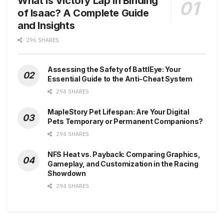
What is Victory Lap in Binding
of Isaac? A Complete Guide
and Insights
296 SHARES
Assessing the Safety of BattlEye: Your
Essential Guide to the Anti-Cheat System
294 SHARES
MapleStory Pet Lifespan: Are Your Digital
Pets Temporary or Permanent Companions?
294 SHARES
NFS Heat vs. Payback: Comparing Graphics,
Gameplay, and Customization in the Racing
Showdown
294 SHARES