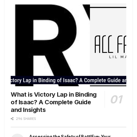
What is Victory Lap in Binding
of Isaac? A Complete Guide
and Insights
296 SHARES
Assessing the Safety of BattlEye: Your