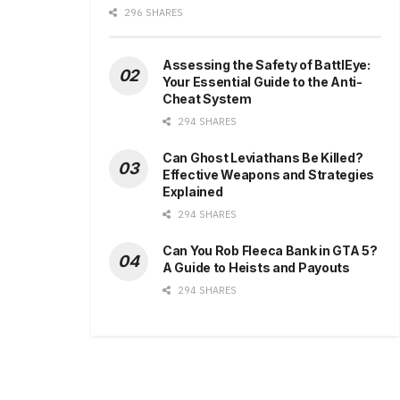
296 SHARES
Assessing the Safety of BattlEye:
Your Essential Guide to the Anti-
Cheat System
294 SHARES
Can Ghost Leviathans Be Killed?
Effective Weapons and Strategies
Explained
294 SHARES
Can You Rob Fleeca Bank in GTA 5?
A Guide to Heists and Payouts
294 SHARES