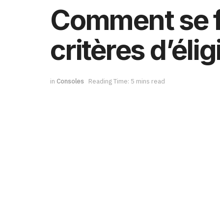
Comment se fai
critères d’élig
in
Consoles
Reading Time: 5 mins read