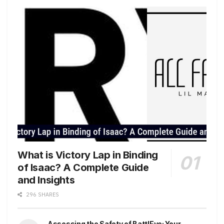
What is Victory Lap in Binding
of Isaac? A Complete Guide
and Insights
296 SHARES
Assessing the Safety of BattlEye: Your