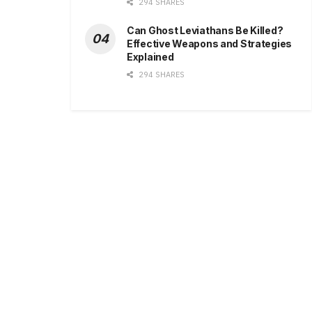
294 SHARES
Can Ghost Leviathans Be Killed?
Effective Weapons and Strategies
Explained
294 SHARES