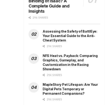
Binding of Isaac? A
Complete Guide and
Insights
296 SHARES
Assessing the Safety of BattlEye:
Your Essential Guide to the Anti-
Cheat System
294 SHARES
NFS Heat vs. Payback: Comparing
Graphics, Gameplay, and
Customization in the Racing
Showdown
294 SHARES
MapleStory Pet Lifespan: Are Your
Digital Pets Temporary or
Permanent Companions?
294 SHARES