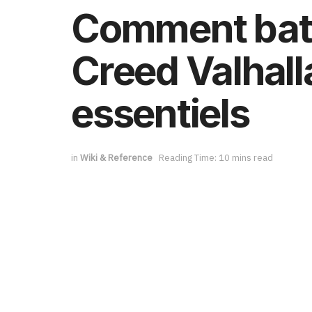
Comment batt
Creed Valhalla
essentiels
in
Wiki & Reference
Reading Time: 10 mins read