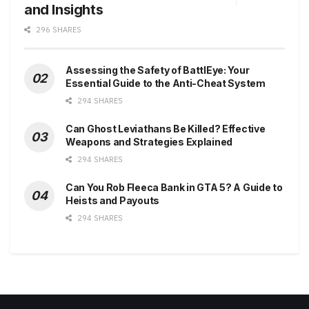
and Insights
296 SHARES
Assessing the Safety of BattlEye: Your
Essential Guide to the Anti-Cheat System
294 SHARES
Can Ghost Leviathans Be Killed? Effective
Weapons and Strategies Explained
294 SHARES
Can You Rob Fleeca Bank in GTA 5? A Guide to
Heists and Payouts
294 SHARES