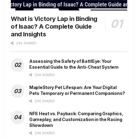
What is Victory Lap in Binding
of Isaac? A Complete Guide
and Insights
296 SHARES
Assessing the Safety of BattlEye: Your
Essential Guide to the Anti-Cheat System
294 SHARES
MapleStory Pet Lifespan: Are Your Digital
Pets Temporary or Permanent Companions?
294 SHARES
NFS Heat vs. Payback: Comparing Graphics,
Gameplay, and Customization in the Racing
Showdown
294 SHARES