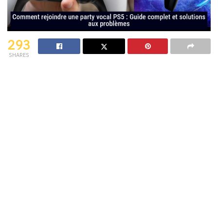
293
SHARES