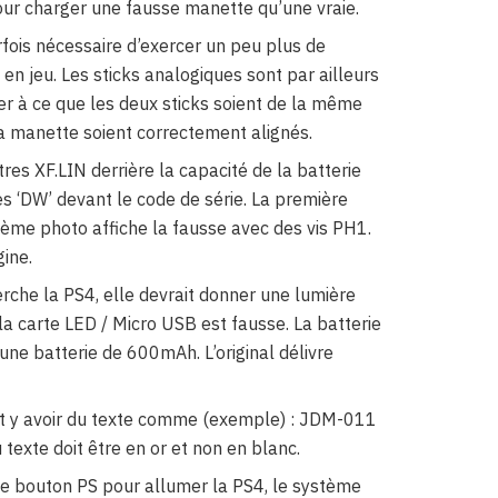
ur charger une fausse manette qu’une vraie.
arfois nécessaire d’exercer un peu plus de
 en jeu. Les sticks analogiques sont par ailleurs
ller à ce que les deux sticks soient de la même
la manette soient correctement alignés.
res XF.LIN derrière la capacité de la batterie
res ‘DW’ devant le code de série. La première
a 2ème photo affiche la fausse avec des vis PH1.
gine.
rche la PS4, elle devrait donner une lumière
 la carte LED / Micro USB est fausse. La batterie
 une batterie de 600mAh. L’original délivre
t y avoir du texte comme (exemple) : JDM-011
 texte doit être en or et non en blanc.
e bouton PS pour allumer la PS4, le système