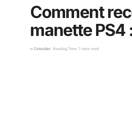
Comment recon
manette PS4 :
in
Consoles
Reading Time: 7 mins read