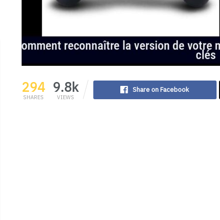
294
9.8k
Share on Facebook
SHARES
VIEWS