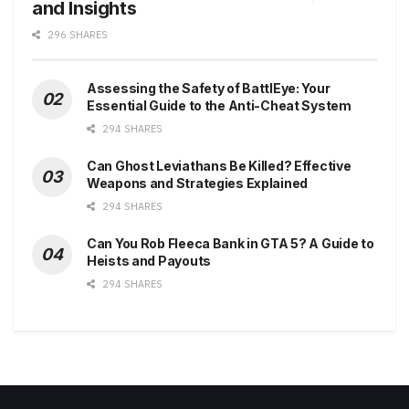
and Insights
296 SHARES
Assessing the Safety of BattlEye: Your
Essential Guide to the Anti-Cheat System
294 SHARES
Can Ghost Leviathans Be Killed? Effective
Weapons and Strategies Explained
294 SHARES
Can You Rob Fleeca Bank in GTA 5? A Guide to
Heists and Payouts
294 SHARES